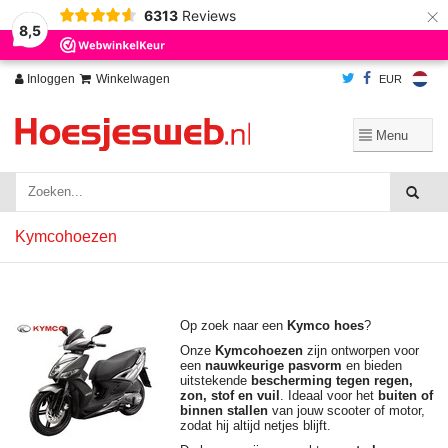
×
6313
Reviews
Wij slaan cookies op om onze website te verbeteren. Is dat akkoord?
Ja
8,5
Nee
Meer over cookies »
Inloggen
Winkelwagen
EUR
Kymcohoezen
Op zoek naar een
Kymco hoes
?
Onze
Kymcohoezen
zijn ontworpen voor
een
nauwkeurige pasvorm
en bieden
uitstekende
bescherming tegen regen,
zon, stof en vuil
. Ideaal voor het
buiten of
binnen stallen
van jouw scooter of motor,
zodat hij altijd netjes blijft.