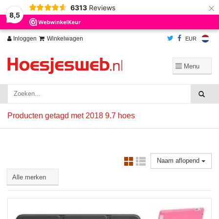
×
6313
Reviews
Wij slaan cookies op om onze website te verbeteren. Is dat akkoord?
Ja
8,5
Nee
Meer over cookies »
Inloggen
Winkelwagen
EUR
Producten getagd met 2018 9.7 hoes
Naam aflopend