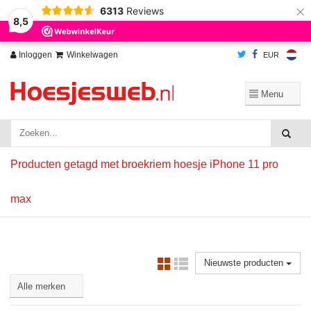
×
6313
Reviews
Wij slaan cookies op om onze website te verbeteren. Is dat akkoord?
Ja
8,5
Nee
Meer over cookies »
Inloggen
Winkelwagen
EUR
Producten getagd met broekriem hoesje iPhone 11 pro
max
Nieuwste producten