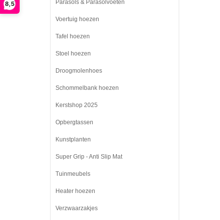
Parasols & Parasolvoeten
8,5
Voertuig hoezen
Tafel hoezen
Stoel hoezen
Droogmolenhoes
Schommelbank hoezen
Kerstshop 2025
Opbergtassen
Kunstplanten
Super Grip - Anti Slip Mat
Tuinmeubels
Heater hoezen
Verzwaarzakjes