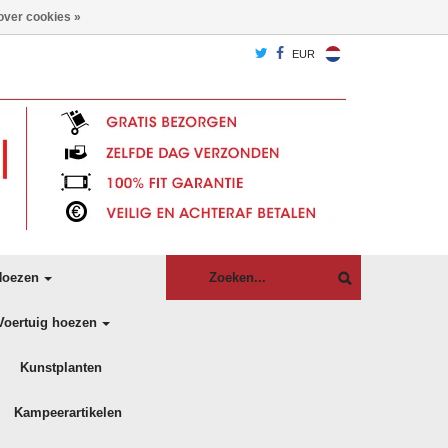
over cookies »
EUR
oezen
Voertuig hoezen
Kunstplanten
Kampeerartikelen