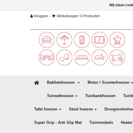
Wij slaan coo
-
Inloggen
Winkelwagen: 0 Producten
Bakfietshoezen
Motor / Scooterhoezen
Tuinsethoezen
Tuinbankhoezen
Tuin
Tafel hoezen
Stoel hoezen
Droogmolenho
Super Grip - Anti Slip Mat
Tuinmeubels
Heater