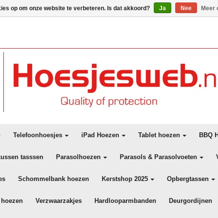
kies op om onze website te verbeteren. Is dat akkoord?
Ja
Nee
Meer 
Telefoonhoesjes
iPad Hoezen
Tablet hoezen
BBQ H
kussen tasssen
Parasolhoezen
Parasols & Parasolvoeten
es
Schommelbank hoezen
Kerstshop 2025
Opbergtassen
 hoezen
Verzwaarzakjes
Hardlooparmbanden
Deurgordijnen