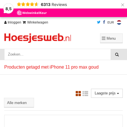
×
6313
Reviews
Wij slaan cookies op om onze website te verbeteren. Is dat akkoord?
Ja
8,5
Nee
Meer over cookies »
Inloggen
Winkelwagen
EUR
Producten getagd met iPhone 11 pro max goud
Laagste prijs