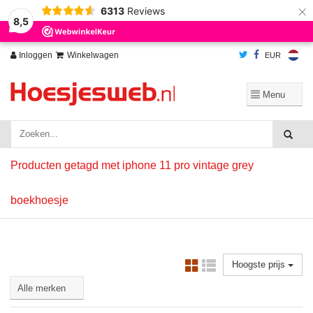
×
6313
Reviews
Wij slaan cookies op om onze website te verbeteren. Is dat akkoord?
Ja
8,5
Nee
Meer over cookies »
Inloggen
Winkelwagen
EUR
Producten getagd met iphone 11 pro vintage grey
boekhoesje
Hoogste prijs