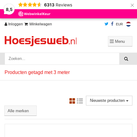
×
6313
Reviews
Wij slaan cookies op om onze website te verbeteren. Is dat akkoord?
Ja
8,5
Nee
Meer over cookies »
Inloggen
Winkelwagen
EUR
Producten getagd met 3 meter
Nieuwste producten