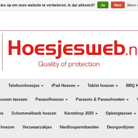
kies op om onze website te verbeteren. Is dat akkoord?
Ja
Nee
Meer 
Telefoonhoesjes
iPad Hoezen
Tablet hoezen
BBQ H
kussen tasssen
Parasolhoezen
Parasols & Parasolvoeten
es
Schommelbank hoezen
Kerstshop 2025
Opbergtassen
 hoezen
Verzwaarzakjes
Hardlooparmbanden
Deurgordijnen