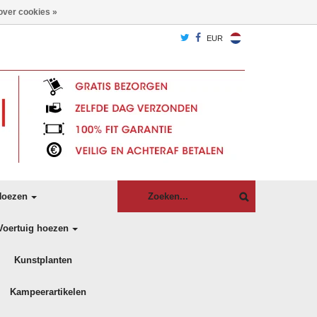
over cookies »
EUR
oezen
Voertuig hoezen
Kunstplanten
Kampeerartikelen