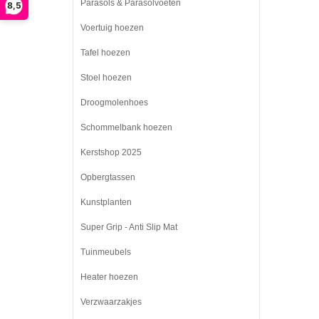
Parasols & Parasolvoeten
8,5
Voertuig hoezen
Tafel hoezen
Stoel hoezen
Droogmolenhoes
Schommelbank hoezen
Kerstshop 2025
Opbergtassen
Kunstplanten
Super Grip - Anti Slip Mat
Tuinmeubels
Heater hoezen
Verzwaarzakjes