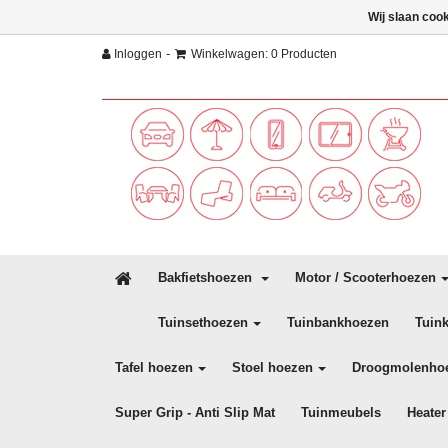
Wij slaan coo
-
Inloggen
Winkelwagen: 0 Producten
Bakfietshoezen
Motor / Scooterhoezen
Tuinsethoezen
Tuinbankhoezen
Tuin
Tafel hoezen
Stoel hoezen
Droogmolenho
Super Grip - Anti Slip Mat
Tuinmeubels
Heater