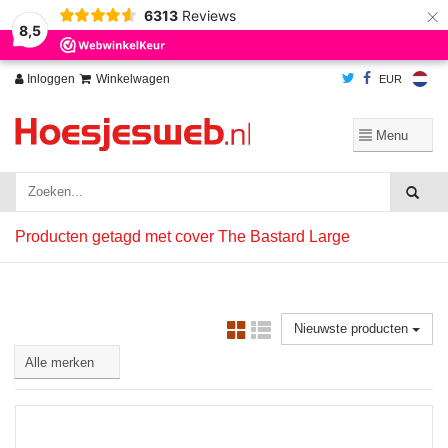
×
6313
Reviews
Wij slaan cookies op om onze website te verbeteren. Is dat akkoord?
Ja
8,5
Nee
Meer over cookies »
Inloggen
Winkelwagen
EUR
Producten getagd met cover The Bastard Large
Nieuwste producten