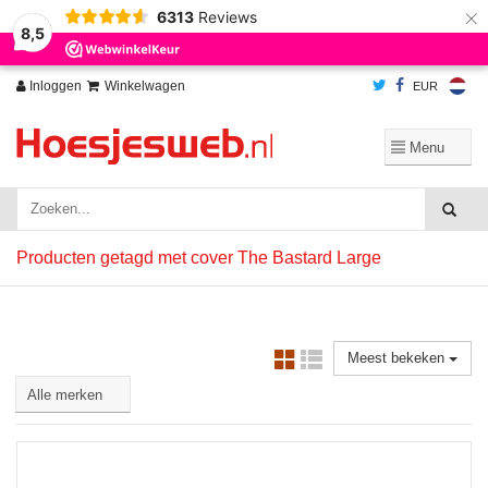
×
6313
Reviews
Wij slaan cookies op om onze website te verbeteren. Is dat akkoord?
Ja
8,5
Nee
Meer over cookies »
Inloggen
Winkelwagen
EUR
Producten getagd met cover The Bastard Large
Meest bekeken