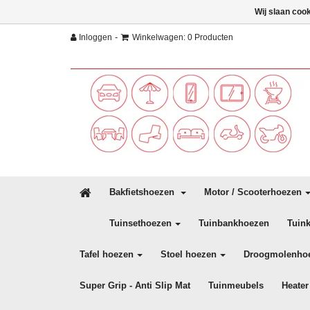
Wij slaan coo
-
Inloggen
Winkelwagen: 0 Producten
Bakfietshoezen
Motor / Scooterhoezen
Tuinsethoezen
Tuinbankhoezen
Tuin
Tafel hoezen
Stoel hoezen
Droogmolenho
Super Grip - Anti Slip Mat
Tuinmeubels
Heater