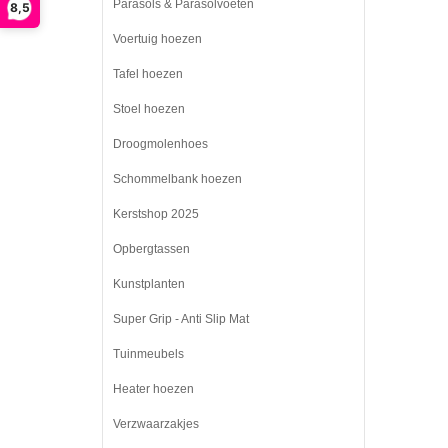
Parasols & Parasolvoeten
8,5
Voertuig hoezen
Tafel hoezen
Stoel hoezen
Droogmolenhoes
Schommelbank hoezen
Kerstshop 2025
Opbergtassen
Kunstplanten
Super Grip - Anti Slip Mat
Tuinmeubels
Heater hoezen
Verzwaarzakjes