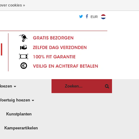
over cookies »
EUR
oezen
Voertuig hoezen
Kunstplanten
Kampeerartikelen