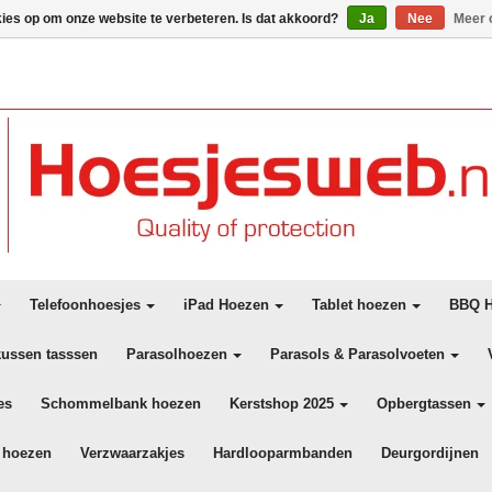
kies op om onze website te verbeteren. Is dat akkoord?
Ja
Nee
Meer 
Telefoonhoesjes
iPad Hoezen
Tablet hoezen
BBQ H
kussen tasssen
Parasolhoezen
Parasols & Parasolvoeten
es
Schommelbank hoezen
Kerstshop 2025
Opbergtassen
 hoezen
Verzwaarzakjes
Hardlooparmbanden
Deurgordijnen