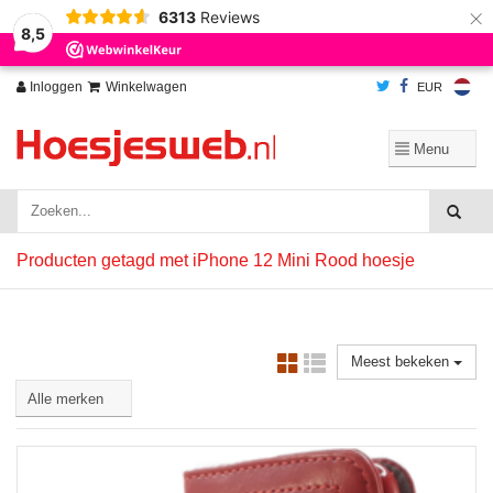
×
6313
Reviews
Wij slaan cookies op om onze website te verbeteren. Is dat akkoord?
Ja
8,5
Nee
Meer over cookies »
Inloggen
Winkelwagen
EUR
Producten getagd met iPhone 12 Mini Rood hoesje
Meest bekeken