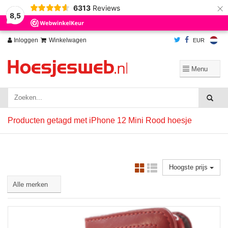
×
6313
Reviews
Wij slaan cookies op om onze website te verbeteren. Is dat akkoord?
Ja
8,5
Nee
Meer over cookies »
Inloggen
Winkelwagen
EUR
Producten getagd met iPhone 12 Mini Rood hoesje
Hoogste prijs