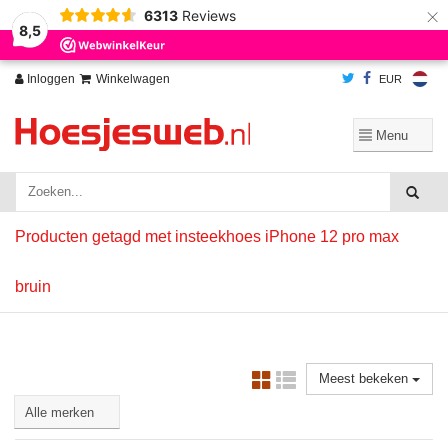
×
6313
Reviews
Wij slaan cookies op om onze website te verbeteren. Is dat akkoord?
Ja
8,5
Nee
Meer over cookies »
Inloggen
Winkelwagen
EUR
Producten getagd met insteekhoes iPhone 12 pro max
bruin
Meest bekeken