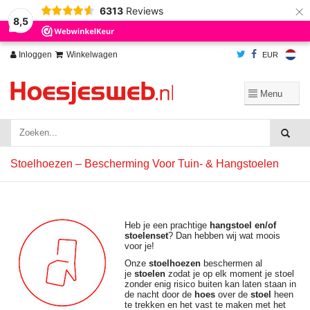
×
6313
Reviews
Wij slaan cookies op om onze website te verbeteren. Is dat akkoord?
Ja
8,5
Nee
Meer over cookies »
Inloggen
Winkelwagen
EUR
Stoelhoezen – Bescherming Voor Tuin- & Hangstoelen
Heb je een prachtige
hangstoel en/of
stoelenset
? Dan hebben wij wat moois
voor je!
Onze
stoelhoezen
beschermen al
je
stoelen
zodat je op elk moment je stoel
zonder enig risico buiten kan laten staan in
de nacht door de
hoes
over de
stoel
heen
te trekken en het vast te maken met het