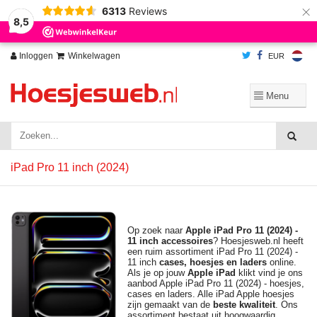
×
6313
Reviews
Wij slaan cookies op om onze website te verbeteren. Is dat akkoord?
Ja
8,5
Nee
Meer over cookies »
Inloggen
Winkelwagen
EUR
iPad Pro 11 inch (2024)
Op zoek naar
Apple iPad Pro 11 (2024) -
11 inch
accessoires
? Hoesjesweb.nl heeft
een ruim assortiment iPad Pro 11 (2024) -
11 inch
cases, hoesjes en laders
online.
Als je op jouw
Apple
iPad
klikt vind je ons
aanbod Apple iPad Pro 11 (2024) - hoesjes,
cases en laders. Alle iPad Apple hoesjes
zijn gemaakt van de
beste kwaliteit
. Ons
assortiment bestaat uit hoogwaardig