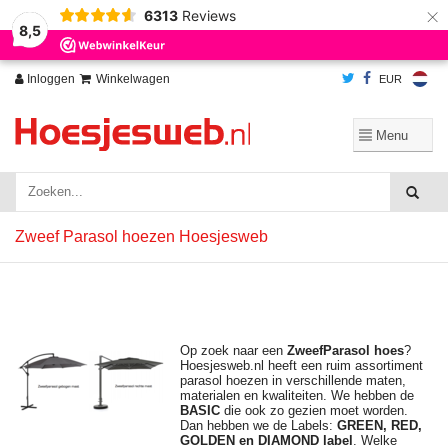
×
6313
Reviews
Wij slaan cookies op om onze website te verbeteren. Is dat akkoord?
Ja
8,5
Nee
Meer over cookies »
Inloggen
Winkelwagen
EUR
Zweef Parasol hoezen Hoesjesweb
Op zoek naar een
ZweefParasol hoes
?
Hoesjesweb.nl heeft een ruim assortiment
parasol hoezen in verschillende maten,
materialen en kwaliteiten. We hebben de
BASIC
die ook zo gezien moet worden.
Dan hebben we de Labels:
GREEN, RED,
GOLDEN en DIAMOND label
. Welke