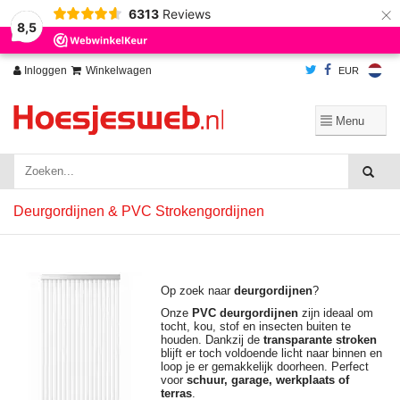
×
6313
Reviews
Wij slaan cookies op om onze website te verbeteren. Is dat akkoord?
Ja
8,5
Nee
Meer over cookies »
Inloggen
Winkelwagen
EUR
Deurgordijnen & PVC Strokengordijnen
Op zoek naar
deurgordijnen
?
Onze
PVC deurgordijnen
zijn ideaal om
tocht, kou, stof en insecten buiten te
houden. Dankzij de
transparante stroken
blijft er toch voldoende licht naar binnen en
loop je er gemakkelijk doorheen. Perfect
voor
schuur, garage, werkplaats of
terras
.