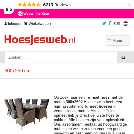
×
6313
Reviews
Wij slaan cookies op om onze website te verbeteren. Is dat akkoord?
Ja
8,5
Nee
Meer over cookies »
Inloggen
Winkelwagen
EUR
300x250 cm
Op zoek naar een
Tuinset hoes
met de
maten
300x250
? Hoesjesweb heeft een
ruim assortiment
Tuinset hoezen
in
verschillende maten. Als je je Tuinset
opmeet heb je direct de juiste hoes te
pakken! Alle hoezen zijn van topkwaliteit.
Ons assortiment bestaat uit hoogwaardige
materialen welke zorgen voor een goede
pasvorm en bescherming van uw Tuinset.