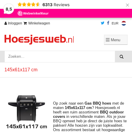
×
6313
Reviews
Wij slaan cookies op om onze website te verbeteren. Is dat akkoord?
Ja
8,5
Nee
Meer over cookies »
Inloggen
Winkelwagen
EUR
145x61x117 cm
Op zoek naar een
Gas BBQ hoes
met de
maten
145x61x117 cm
? Hoesjesweb.nl
heeft een ruim assortiment
BBQ outdoor
covers
in verschillende maten. Als je jouw
BBQ opmeet heb je direct de juiste hoes te
pakken! Alle hoezen zijn van topkwaliteit.
Ons assortiment bestaat uit hoogwaardige