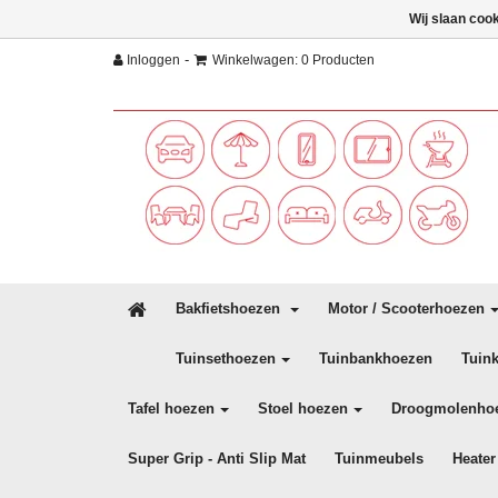
Wij slaan coo
-
Inloggen
Winkelwagen: 0 Producten
Bakfietshoezen
Motor / Scooterhoezen
Tuinsethoezen
Tuinbankhoezen
Tuin
Tafel hoezen
Stoel hoezen
Droogmolenho
Super Grip - Anti Slip Mat
Tuinmeubels
Heater