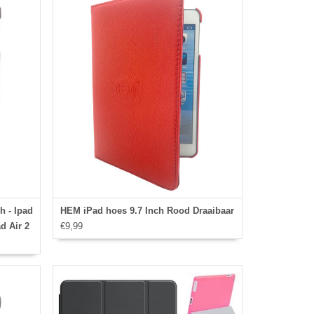
Ipad
h - Ipad
HEM iPad hoes 9.7 Inch Rood Draaibaar
d Air 2
€9,99
 case -
over -
Gehele
Ipad