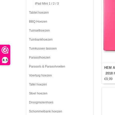
iPad Mini 1 / 2 / 3
Tablet hoezen
BBQ Hoezen
Tuinsethoezen
Tuinbankhoezen
Tuinkussen tasssen
Parasolhoezen
8,5
Parasols & Parasolvoeten
HEM Ap
2018 h
Voertuig hoezen
€9,99
hoes -
Tafel hoezen
Ipad
Ipad h
Stoel hoezen
dra
Droogmolenhoes
Schommelbank hoezen