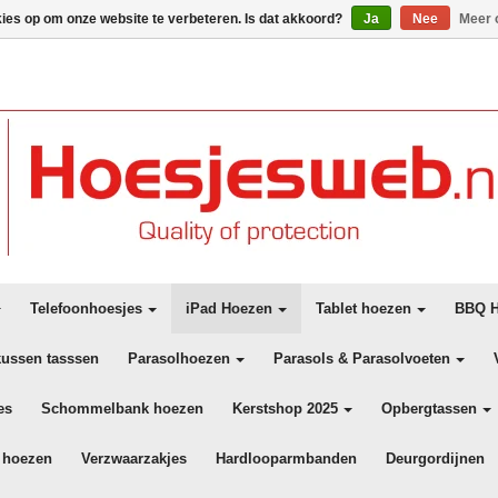
kies op om onze website te verbeteren. Is dat akkoord?
Ja
Nee
Meer 
Telefoonhoesjes
iPad Hoezen
Tablet hoezen
BBQ H
kussen tasssen
Parasolhoezen
Parasols & Parasolvoeten
es
Schommelbank hoezen
Kerstshop 2025
Opbergtassen
 hoezen
Verzwaarzakjes
Hardlooparmbanden
Deurgordijnen