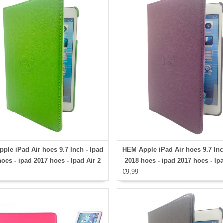
Ipad
ple iPad Air hoes 9.7 Inch - Ipad
HEM Apple iPad Air hoes 9.7 Inc
oes - ipad 2017 hoes - Ipad Air 2
2018 hoes - ipad 2017 hoes - Ipa
 Ipad Air hoesje - Ipad 9.7 case -
€9,99
hoes - Ipad Air hoesje - Ipad 9.7
 9.7 Autowake Draaibare Cover -
Ipad 9.7 Autowake Draaibare C
hoes 2017/2018 - Groen - Gehele
Ipad hoes 2017/2018 - Paars - 
aibare bescherming voor Ipad
draaibare bescherming voor 