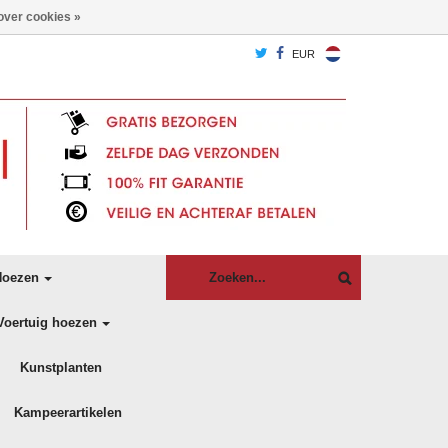
over cookies »
EUR
oezen
Voertuig hoezen
Kunstplanten
Kampeerartikelen