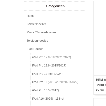
Categorieën
Home
Bakfietshoezen
Motor / Scooterhoezen
Telefoonhoesjes
iPad Hoezen
iPad Pro 12.9 (18/20/21/2022)
iPad Pro 12.9 (2015/2017)
iPad Pro 11 inch (2024)
HEM Ap
iPad Pro 11 (2018/2020/2021/2022)
2018 h
€9,99
hoes -
iPad Pro 10.5 (2017)
Ipad
iPad A16 (2025) - 11 inch
Ipad 
dra