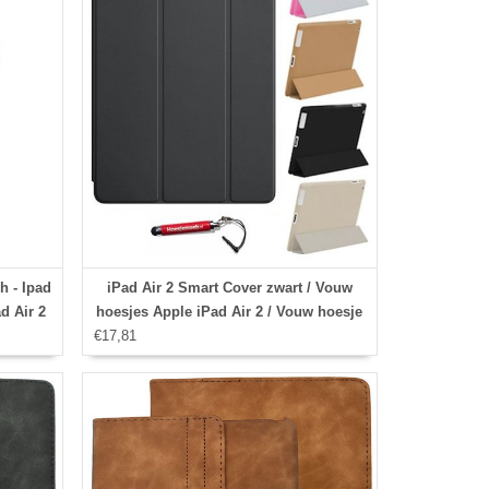
h - Ipad
iPad Air 2 Smart Cover zwart / Vouw
d Air 2
hoesjes Apple iPad Air 2 / Vouw hoesje
 case -
€17,81
iPad Air 2 / Met Stylus pen
over -
Gehele
Ipad