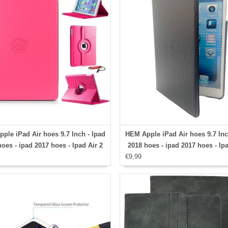
ple iPad Air hoes 9.7 Inch - Ipad
HEM Apple iPad Air hoes 9.7 Inc
oes - ipad 2017 hoes - Ipad Air 2
2018 hoes - ipad 2017 hoes - Ipa
 Ipad Air hoesje - Ipad 9.7 case -
€9,99
hoes - Ipad Air hoesje - Ipad 9.7
 9.7 Autowake Draaibare Cover -
Ipad 9.7 Autowake Draaibare C
oes 2017/2018 - Hardroze - Gehele
Ipad hoes 2017/2018 - Zwart - 
aibare bescherming voor Ipad
draaibare bescherming voor 