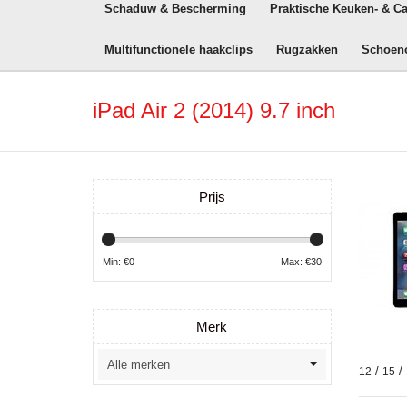
Schaduw & Bescherming
Praktische Keuken- & C
Multifunctionele haakclips
Rugzakken
Schoen
iPad Air 2 (2014) 9.7 inch
Prijs
Min: €
0
Max: €
30
Merk
/
/
12
15