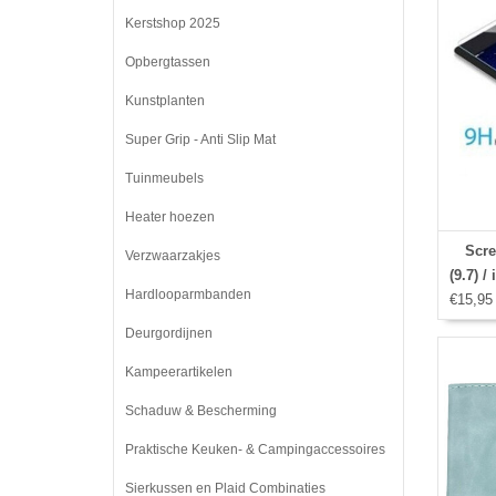
Kerstshop 2025
Opbergtassen
Kunstplanten
Super Grip - Anti Slip Mat
Tuinmeubels
Heater hoezen
Scre
Verzwaarzakjes
(9.7) /
Hardlooparmbanden
€15,95
2/
Deurgordijnen
Kampeerartikelen
Schaduw & Bescherming
Praktische Keuken- & Campingaccessoires
Sierkussen en Plaid Combinaties