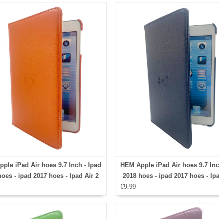
ple iPad Air hoes 9.7 Inch - Ipad
HEM Apple iPad Air hoes 9.7 Inc
oes - ipad 2017 hoes - Ipad Air 2
2018 hoes - ipad 2017 hoes - Ipa
 Ipad Air hoesje - Ipad 9.7 case -
€9,99
hoes - Ipad Air hoesje - Ipad 9.7
 9.7 Autowake Draaibare Cover -
Ipad 9.7 Autowake Draaibare C
hoes 2017/2018 - Oranje - Gehele
Ipad hoes 2017/2018 - Donker B
aibare bescherming voor Ipad
Gehele draaibare bescherming