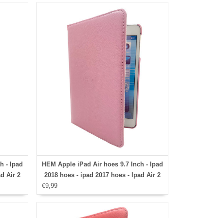
h - Ipad
HEM Apple iPad Air hoes 9.7 Inch - Ipad
d Air 2
2018 hoes - ipad 2017 hoes - Ipad Air 2
 case -
€9,99
hoes - Ipad Air hoesje - Ipad 9.7 case -
over -
Ipad 9.7 Autowake Draaibare Cover -
lauw -
Ipad hoes 2017/2018 - Licht Roze -
 voor
Gehele draaibare bescherming voor