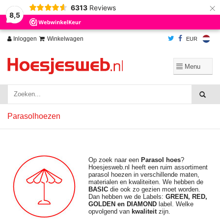
×
6313
Reviews
Wij slaan cookies op om onze website te verbeteren. Is dat akkoord?
Ja
8,5
Nee
Meer over cookies »
Inloggen
Winkelwagen
EUR
Parasolhoezen
Op zoek naar een
Parasol hoes
?
Hoesjesweb.nl heeft een ruim assortiment
parasol hoezen in verschillende maten,
materialen en kwaliteiten. We hebben de
BASIC
die ook zo gezien moet worden.
Dan hebben we de Labels:
GREEN, RED,
GOLDEN en DIAMOND
label. Welke
opvolgend van
kwaliteit
zijn.