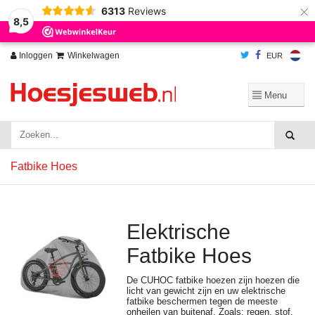
×
6313
Reviews
Wij slaan cookies op om onze website te verbeteren. Is dat akkoord?
Ja
8,5
Nee
Meer over cookies »
Inloggen
Winkelwagen
EUR
Fatbike Hoes
Elektrische
Fatbike Hoes
De CUHOC fatbike hoezen zijn hoezen die
licht van gewicht zijn en uw elektrische
fatbike beschermen tegen de meeste
onheilen van buitenaf. Zoals: regen, stof,