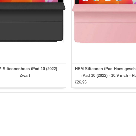
 Siliconenhoes iPad 10 (2022)
HEM Siliconen iPad Hoes geschi
Zwart
iPad 10 (2022) - 10.9 inch - R
€26,95
Vouwbare Autowake Cover - iP
2022 hoes - iPad 2022 Hoes - 10
hoes