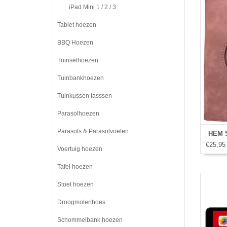
iPad Mini 1 / 2 / 3
Tablet hoezen
BBQ Hoezen
Tuinsethoezen
Tuinbankhoezen
Tuinkussen tasssen
Parasolhoezen
Parasols & Parasolvoeten
HEM S
€25,95
Voertuig hoezen
Tafel hoezen
Stoel hoezen
Droogmolenhoes
Schommelbank hoezen