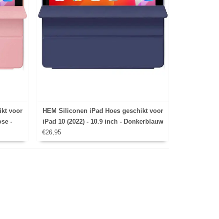
kt voor
HEM Siliconen iPad Hoes geschikt voor
ose -
iPad 10 (2022) - 10.9 inch - Donkerblauw
ad 10
€26,95
- Vouwbare Autowake Cover - iPad 10
.9 inch
2022 hoes - iPad 2022 Hoes - 10.9 inch
hoes