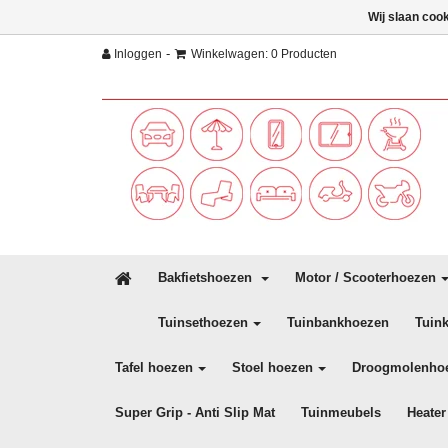
Wij slaan coo
-
Inloggen
Winkelwagen: 0 Producten
Bakfietshoezen
Motor / Scooterhoezen
Tuinsethoezen
Tuinbankhoezen
Tuin
Tafel hoezen
Stoel hoezen
Droogmolenho
Super Grip - Anti Slip Mat
Tuinmeubels
Heater