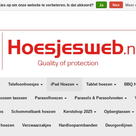
kies op om onze website te verbeteren. Is dat akkoord?
Ja
Nee
Meer 
Telefoonhoesjes
iPad Hoezen
Tablet hoezen
BBQ H
kussen tasssen
Parasolhoezen
Parasols & Parasolvoeten
es
Schommelbank hoezen
Kerstshop 2025
Opbergtassen
 hoezen
Verzwaarzakjes
Hardlooparmbanden
Deurgordijnen