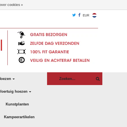
over cookies »
EUR
oezen
Voertuig hoezen
Kunstplanten
Kampeerartikelen