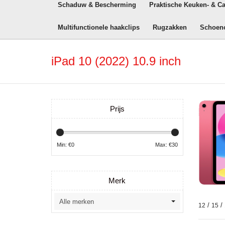
Schaduw & Bescherming
Praktische Keuken- & C
Multifunctionele haakclips
Rugzakken
Schoen
iPad 10 (2022) 10.9 inch
Prijs
Min: €
0
Max: €
30
Merk
/
/
12
15