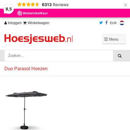
×
6313
Reviews
Wij slaan cookies op om onze website te verbeteren. Is dat akkoord?
Ja
8,5
Nee
Meer over cookies »
Inloggen
Winkelwagen
EUR
Duo Parasol Hoezen