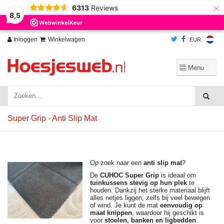
×
6313
Reviews
Wij slaan cookies op om onze website te verbeteren. Is dat akkoord?
Ja
8,5
Nee
Meer over cookies »
Inloggen
Winkelwagen
EUR
Super Grip - Anti Slip Mat
Op zoek naar een
anti slip mat
?
De
CUHOC Super Grip
is ideaal om
tuinkussens stevig op hun plek
te
houden. Dankzij het sterke materiaal blijft
alles netjes liggen, zelfs bij veel bewegen
of wind. Je kunt de mat
eenvoudig op
maat knippen
, waardoor hij geschikt is
voor
stoelen, banken en ligbedden
.