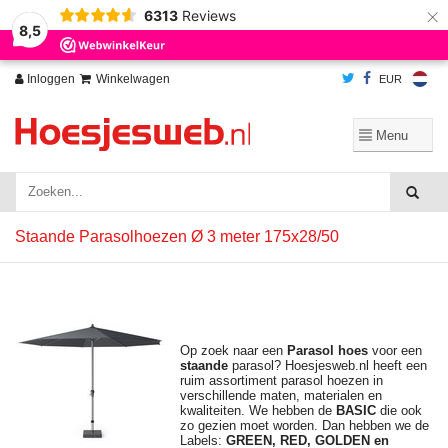
×
6313
Reviews
Wij slaan cookies op om onze website te verbeteren. Is dat akkoord?
Ja
8,5
Nee
Meer over cookies »
Inloggen
Winkelwagen
EUR
Staande Parasolhoezen Ø 3 meter 175x28/50
Op zoek naar een
Parasol hoes
voor een
staande
parasol? Hoesjesweb.nl heeft een
ruim assortiment parasol hoezen in
verschillende maten, materialen en
kwaliteiten. We hebben de
BASIC
die ook
zo gezien moet worden. Dan hebben we de
Labels:
GREEN, RED, GOLDEN en