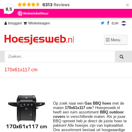
×
6313
Reviews
Wij slaan cookies op om onze website te verbeteren. Is dat akkoord?
Ja
8,5
Nee
Meer over cookies »
Inloggen
Winkelwagen
EUR
170x61x117 cm
Op zoek naar een
Gas BBQ hoes
met de
maten
170x61x117 cm
? Hoesjesweb.nl
heeft een ruim assortiment
BBQ outdoor
covers
in verschillende maten. Als je jouw
BBQ opmeet heb je direct de juiste hoes te
pakken! Alle hoesjes zijn van topkwaliteit.
Ons assortiment bestaat uit hoogwaardige