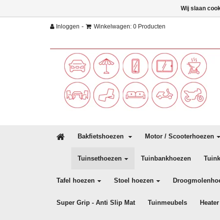
Wij slaan coo
-
Inloggen
Winkelwagen: 0 Producten
Bakfietshoezen
Motor / Scooterhoezen
Tuinsethoezen
Tuinbankhoezen
Tuin
Tafel hoezen
Stoel hoezen
Droogmolenho
Super Grip - Anti Slip Mat
Tuinmeubels
Heater