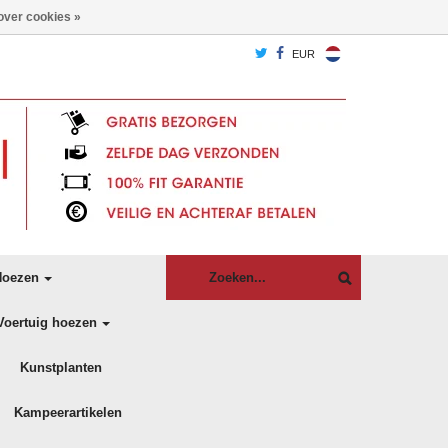
over cookies »
EUR
oezen
Voertuig hoezen
Kunstplanten
Kampeerartikelen