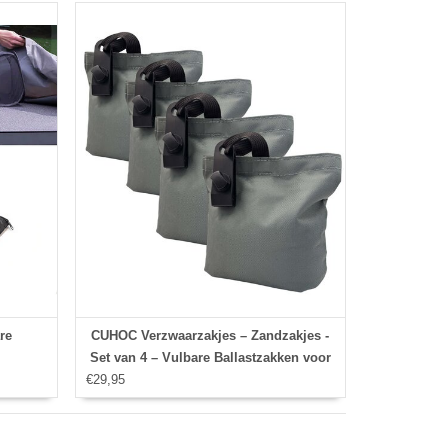
re
CUHOC Verzwaarzakjes – Zandzakjes -
Set van 4 – Vulbare Ballastzakken voor
€29,95
Boothoes, Zwembadhoes, Tuinhoezen
& Trampolinehoes – Waterbestendig –
Grijs