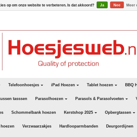
kies op om onze website te verbeteren. Is dat akkoord?
Ja
Nee
Meer 
Telefoonhoesjes
iPad Hoezen
Tablet hoezen
BBQ H
kussen tasssen
Parasolhoezen
Parasols & Parasolvoeten
es
Schommelbank hoezen
Kerstshop 2025
Opbergtassen
 hoezen
Verzwaarzakjes
Hardlooparmbanden
Deurgordijnen