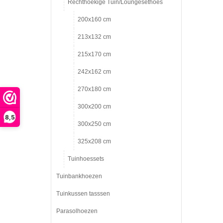
Rechthoekige Tuin/Loungesethoes
200x160 cm
213x132 cm
215x170 cm
242x162 cm
270x180 cm
300x200 cm
8,5
300x250 cm
325x208 cm
Tuinhoessets
Tuinbankhoezen
Tuinkussen tasssen
Parasolhoezen