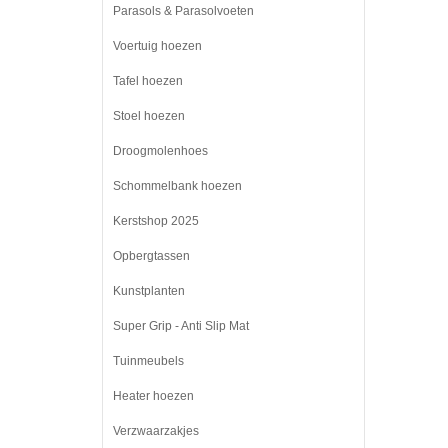
Parasols & Parasolvoeten
Voertuig hoezen
Tafel hoezen
Stoel hoezen
Droogmolenhoes
Schommelbank hoezen
Kerstshop 2025
Opbergtassen
Kunstplanten
Super Grip - Anti Slip Mat
Tuinmeubels
Heater hoezen
Verzwaarzakjes