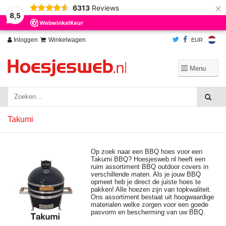
×
6313
Reviews
Wij slaan cookies op om onze website te verbeteren. Is dat akkoord?
Ja
8,5
Nee
Meer over cookies »
Inloggen
Winkelwagen
EUR
Takumi
Op zoek naar een BBQ hoes voor een
Takumi BBQ? Hoesjesweb.nl heeft een
ruim assortiment BBQ outdoor covers in
verschillende maten. Als je jouw BBQ
opmeet heb je direct de juiste hoes te
pakken! Alle hoezen zijn van topkwaliteit.
Ons assortiment bestaat uit hoogwaardige
materialen welke zorgen voor een goede
pasvorm en bescherming van uw BBQ.