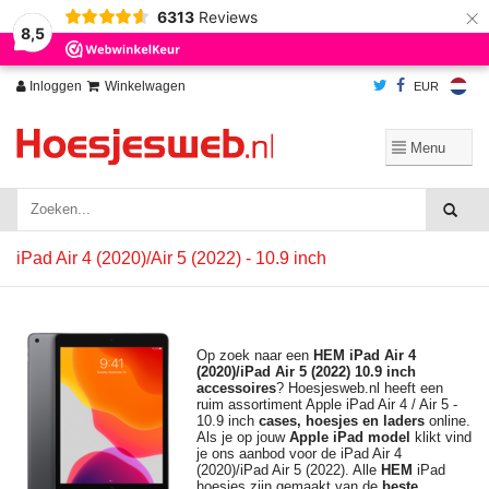
×
6313
Reviews
Wij slaan cookies op om onze website te verbeteren. Is dat akkoord?
Ja
8,5
Nee
Meer over cookies »
Inloggen
Winkelwagen
EUR
iPad Air 4 (2020)/Air 5 (2022) - 10.9 inch
Op zoek naar een
HEM iPad Air 4
(2020)/iPad Air 5 (2022) 10.9 inch
accessoires
? Hoesjesweb.nl heeft een
ruim assortiment Apple iPad Air 4 / Air 5 -
10.9 inch
cases, hoesjes en laders
online.
Als je op jouw
Apple
iPad model
klikt vind
je ons aanbod voor de iPad Air 4
(2020)/iPad Air 5 (2022). Alle
HEM
iPad
hoesjes zijn gemaakt van de
beste