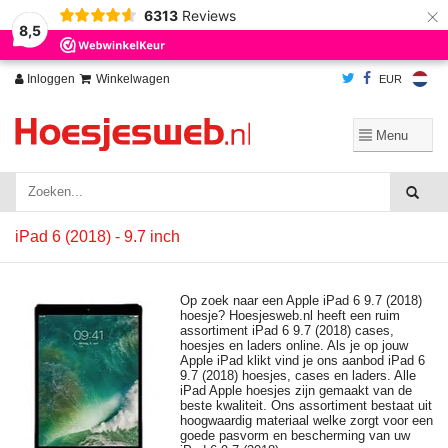
×
6313
Reviews
Wij slaan cookies op om onze website te verbeteren. Is dat akkoord?
Ja
8,5
Nee
Meer over cookies »
Inloggen
Winkelwagen
EUR
iPad 6 (2018) - 9.7 inch
Op zoek naar een Apple iPad 6 9.7 (2018)
hoesje? Hoesjesweb.nl heeft een ruim
assortiment iPad 6 9.7 (2018) cases,
hoesjes en laders online. Als je op jouw
Apple iPad klikt vind je ons aanbod iPad 6
9.7 (2018) hoesjes, cases en laders. Alle
iPad Apple hoesjes zijn gemaakt van de
beste kwaliteit. Ons assortiment bestaat uit
hoogwaardig materiaal welke zorgt voor een
goede pasvorm en bescherming van uw