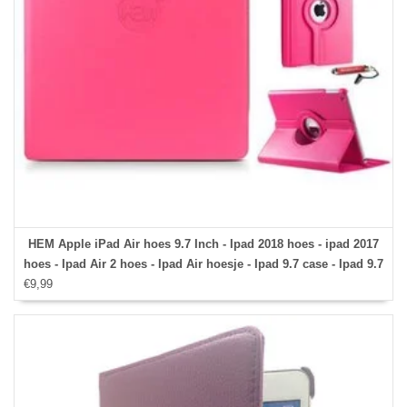
HEM Apple iPad Air hoes 9.7 Inch - Ipad 2018 hoes - ipad 2017
hoes - Ipad Air 2 hoes - Ipad Air hoesje - Ipad 9.7 case - Ipad 9.7
€9,99
Autowake Draaibare Cover - Ipad hoes 2017/2018 - Hardroze -
Gehele draaibare bescherming voor Ipad