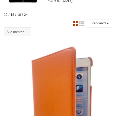
iPad 6 9.7 (2018).
/
/
/
12
15
18
24
Standaard