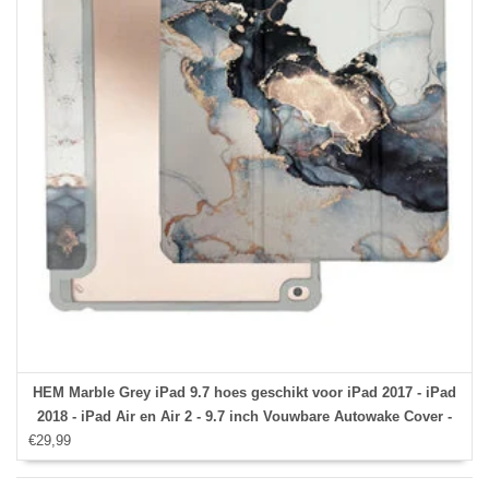
HEM Marble Grey iPad 9.7 hoes geschikt voor iPad 2017 - iPad
2018 - iPad Air en Air 2 - 9.7 inch Vouwbare Autowake Cover -
€29,99
iPad 2017 / 2018 / Air en Air 2 hoes - iPad 9.7 5/6 Hoes - Air en
Air 2 - 5/6e generatie hoes - Met Stylus