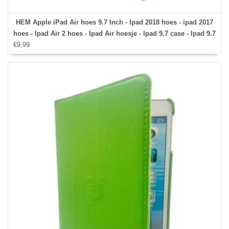
HEM Apple iPad Air hoes 9.7 Inch - Ipad 2018 hoes - ipad 2017
hoes - Ipad Air 2 hoes - Ipad Air hoesje - Ipad 9.7 case - Ipad 9.7
€9,99
Autowake Draaibare Cover - Ipad hoes 2017/2018 - Licht Roze -
Gehele draaibare bescherming voor Ipad