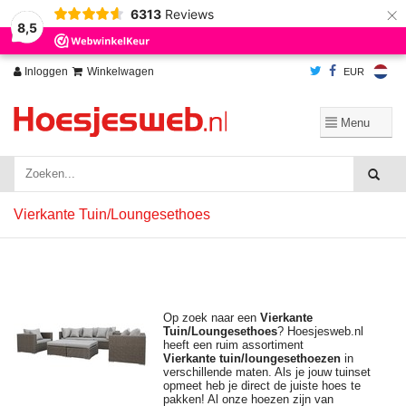
×
6313
Reviews
Wij slaan cookies op om onze website te verbeteren. Is dat akkoord?
Ja
8,5
Nee
Meer over cookies »
Inloggen
Winkelwagen
EUR
Vierkante Tuin/Loungesethoes
Op zoek naar een
Vierkante
Tuin/Loungesethoes
? Hoesjesweb.nl
heeft een ruim assortiment
Vierkante
tuin/
loungesethoezen
in
verschillende maten. Als je jouw tuinset
opmeet heb je direct de juiste hoes te
pakken! Al onze hoezen zijn van