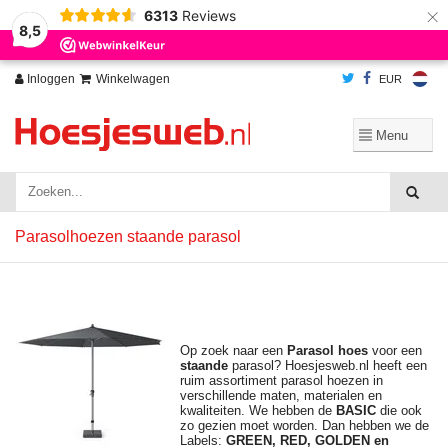
×
6313
Reviews
Wij slaan cookies op om onze website te verbeteren. Is dat akkoord?
Ja
8,5
Nee
Meer over cookies »
Inloggen
Winkelwagen
EUR
Parasolhoezen staande parasol
Op zoek naar een
Parasol hoes
voor een
staande
parasol? Hoesjesweb.nl heeft een
ruim assortiment parasol hoezen in
verschillende maten, materialen en
kwaliteiten. We hebben de
BASIC
die ook
zo gezien moet worden. Dan hebben we de
Labels:
GREEN, RED, GOLDEN en