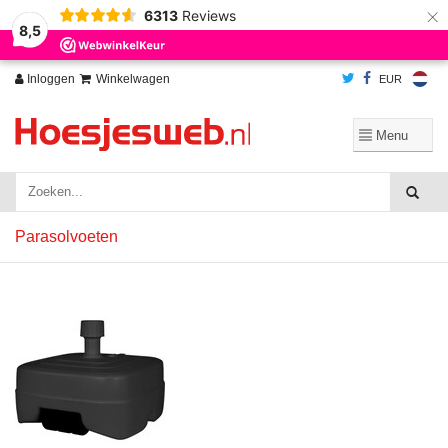
×
6313
Reviews
Wij slaan cookies op om onze website te verbeteren. Is dat akkoord?
Ja
8,5
Nee
Meer over cookies »
Inloggen
Winkelwagen
EUR
Parasolvoeten