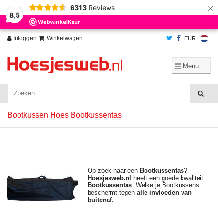
×
6313
Reviews
Wij slaan cookies op om onze website te verbeteren. Is dat akkoord?
Ja
8,5
Nee
Meer over cookies »
Inloggen
Winkelwagen
EUR
Bootkussen Hoes Bootkussentas
Op zoek naar een
Bootkussentas
?
Hoesjesweb.nl
heeft een goede kwaliteit
Bootkussentas
. Welke je Bootkussens
beschermt tegen
alle invloeden van
buitenaf
.