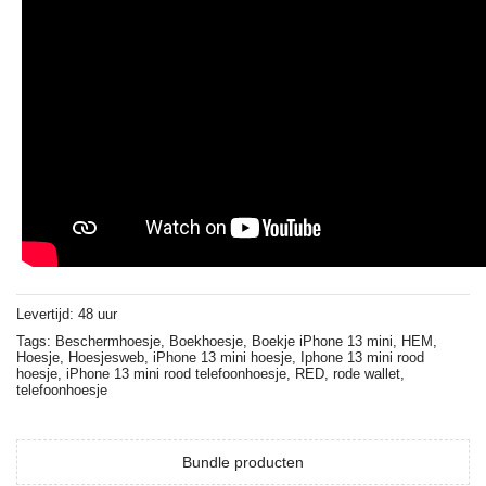
Levertijd: 48 uur
Tags:
Beschermhoesje,
Boekhoesje,
Boekje iPhone 13 mini,
HEM,
Hoesje,
Hoesjesweb,
iPhone 13 mini hoesje,
Iphone 13 mini rood
hoesje,
iPhone 13 mini rood telefoonhoesje,
RED,
rode wallet,
telefoonhoesje
Bundle producten