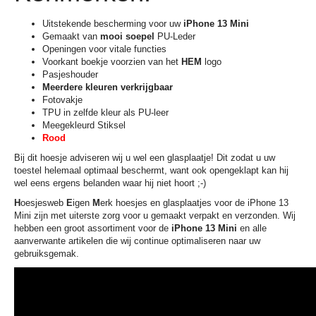
Uitstekende bescherming voor uw
iPhone 13 Mini
Gemaakt van
mooi soepel
PU-Leder
Openingen voor vitale functies
Voorkant boekje voorzien van het
HEM
logo
Pasjeshouder
Meerdere kleuren verkrijgbaar
Fotovakje
TPU in zelfde kleur als PU-leer
Meegekleurd Stiksel
Rood
Bij dit hoesje adviseren wij u wel een glasplaatje! Dit zodat u uw
toestel helemaal optimaal beschermt, want ook opengeklapt kan hij
wel eens ergens belanden waar hij niet hoort ;-)
H
oesjesweb
E
igen
M
erk hoesjes en glasplaatjes voor de iPhone 13
Mini zijn met uiterste zorg voor u gemaakt verpakt en verzonden. Wij
hebben een groot assortiment voor de
iPhone 13 Mini
en alle
aanverwante artikelen die wij continue optimaliseren naar uw
gebruiksgemak.