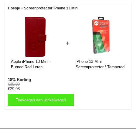
Hoesje + Screenprotector iPhone 13 Mini
+
Apple iPhone 13 Mini -
iPhone 13 Mini
Burned Red Leren
Screenprotector / Tempered
Portemonnee Hoesje -
Glass / Glasplaatje
Lederen Wallet Case TPU -
18% Korting
Book Case - Flip Cover -
€35,90
€29,93
Boek - 360º beschermend
Telefoonhoesje
Toevoegen aan winkelwagen
Toevoegen aan winkelwagen