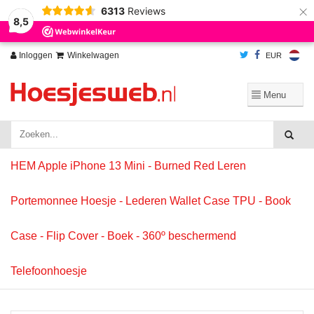
×
6313
Reviews
Wij slaan cookies op om onze website te verbeteren. Is dat akkoord?
Ja
8,5
Nee
Meer over cookies »
Inloggen
Winkelwagen
EUR
HEM Apple iPhone 13 Mini - Burned Red Leren
Portemonnee Hoesje - Lederen Wallet Case TPU - Book
Case - Flip Cover - Boek - 360º beschermend
Telefoonhoesje