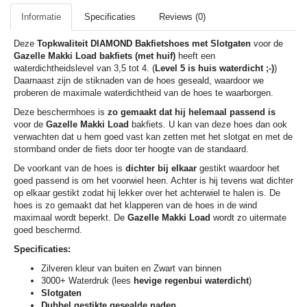
Informatie
Specificaties
Reviews (0)
Deze
Topkwaliteit
DIAMOND Bakfietshoes met Slotgaten
voor de
Gazelle Makki Load bakfiets
(met huif)
heeft een
waterdichtheidslevel van 3,5 tot 4. (
Level 5 is huis waterdicht ;-)
)
Daarnaast zijn de stiknaden van de hoes geseald, waardoor we
proberen de maximale waterdichtheid van de hoes te waarborgen.
Deze beschermhoes is
zo gemaakt dat hij helemaal passend is
voor de
Gazelle Makki Load
bakfiets. U kan van deze hoes dan ook
verwachten dat u hem goed vast kan zetten met het slotgat en met de
stormband onder de fiets door ter hoogte van de standaard.
De voorkant van de hoes is
dichter bij elkaar
gestikt waardoor het
goed passend is om het voorwiel heen. Achter is hij tevens wat dichter
op elkaar gestikt zodat hij lekker over het achterwiel te halen is. De
hoes is zo gemaakt dat het klapperen van de hoes in de wind
maximaal wordt beperkt. De
Gazelle Makki Load
wordt zo uitermate
goed beschermd.
Specificaties:
Zilveren kleur van buiten en Zwart van binnen
3000+ Waterdruk (lees
hevige regenbui waterdicht
)
Slotgaten
Dubbel gestikte gesealde naden