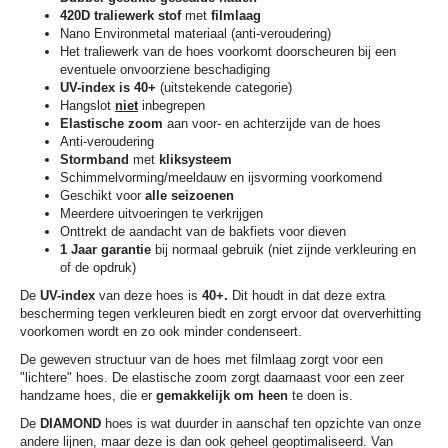
420D traliewerk stof
met
filmlaag
Nano Environmetal materiaal (anti-veroudering)
Het traliewerk van de hoes voorkomt doorscheuren bij een
eventuele onvoorziene beschadiging
UV-index is 40+
(uitstekende categorie)
Hangslot
niet
inbegrepen
Elastische
zoom
aan voor- en achterzijde van de hoes
Anti-veroudering
Stormband
met
kliksysteem
Schimmelvorming/meeldauw en ijsvorming voorkomend
Geschikt voor
alle seizoenen
Meerdere uitvoeringen te verkrijgen
Onttrekt de aandacht van de bakfiets voor dieven
1 Jaar garantie
bij normaal gebruik (niet zijnde verkleuring en
of de opdruk)
De
UV-index
van deze hoes is
40+.
Dit houdt in dat deze extra
bescherming tegen verkleuren biedt en zorgt ervoor dat oververhitting
voorkomen wordt en zo ook minder condenseert.
De geweven structuur van de hoes met filmlaag zorgt voor een
"lichtere" hoes. De elastische zoom zorgt daarnaast voor een zeer
handzame hoes, die er
gemakkelijk om heen
te doen is.
De
DIAMOND
hoes is wat duurder in aanschaf ten opzichte van onze
andere lijnen, maar deze is dan ook geheel geoptimaliseerd. Van