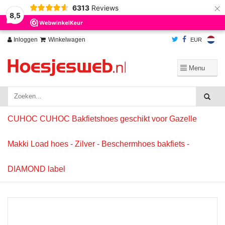
×
6313
Reviews
Wij slaan cookies op om onze website te verbeteren. Is dat akkoord?
Ja
8,5
Nee
Meer over cookies »
Inloggen
Winkelwagen
EUR
CUHOC CUHOC Bakfietshoes geschikt voor Gazelle
Makki Load hoes - Zilver - Beschermhoes bakfiets -
DIAMOND label