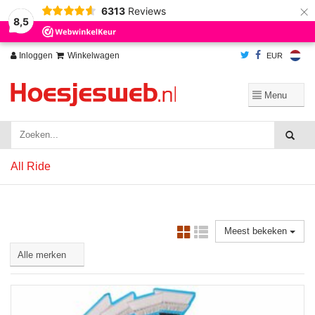
×
6313
Reviews
Wij slaan cookies op om onze website te verbeteren. Is dat akkoord?
Ja
8,5
Nee
Meer over cookies »
Inloggen
Winkelwagen
EUR
All Ride
Meest bekeken