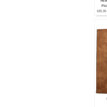
HEM
Phl
€85,95