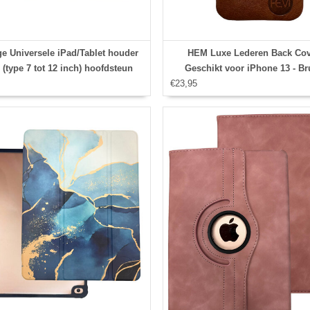
ge Universele iPad/Tablet houder
HEM Luxe Lederen Back Cov
 (type 7 tot 12 inch) hoofdsteun
Geschikt voor iPhone 13 - Br
 360 graden draaibaar Met Stylus
€23,95
Telefoonhoesje / Achterkant v
pen, Hoesjes apple iPad
pasjes