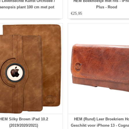
 Levensechte Kunst Orchidee /
HEM Boekhoesje met rits - iPh
aenopsis plant 100 cm met pot
Plus - Rood
€25,95
HEM Silky Brown iPad 10.2
HEM (Rund) Leer Broekriem Ho
(2019/2020/2021)
Geschikt voor iPhone 13 - Cogn