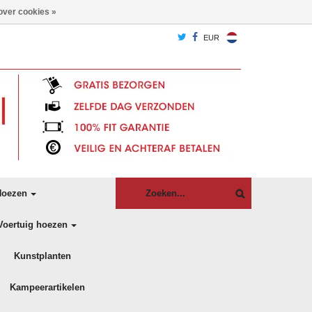
over cookies »
EUR
oezen
Voertuig hoezen
Kunstplanten
Kampeerartikelen