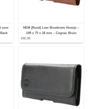
t voor
HEM (Rund) Leer Broekriem Hoesje –
 Back
149 x 75 x 18 mm – Cognac Bruin
e /
€40,95
Universeel Broekriem Telefoonhoesje