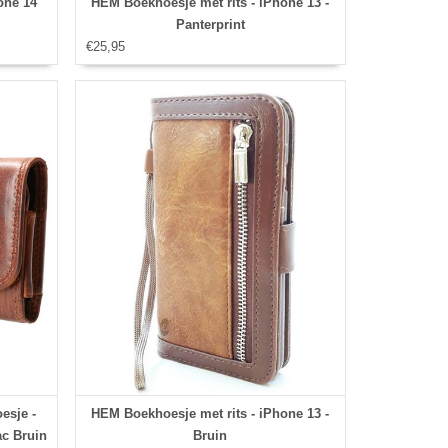
one 14
HEM Boekhoesje met rits - iPhone 13 -
Panterprint
€25,95
esje -
HEM Boekhoesje met rits - iPhone 13 -
ac Bruin
Bruin