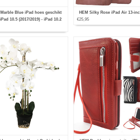
Marble Blue iPad hoes geschikt
HEM Silky Rose iPad Air 13‑in
iPad 10.5 (2017/2019) - iPad 10.2
€25,95
(2019/2020/2021) - Vouwbare
kecover - iPad 7/8/9 hoes - iPad
 hoes - iPad Pro 10.5 hoes - Met
stylus opbergmogelijkheid