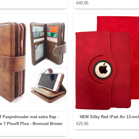
€40,95
- Broekriem Telefoonhoes
 Pasjeshouder met extra flap -
HEM Silky Red iPad Air 13‑inc
e 7 Plus/8 Plus - Bronzed Brown
€25,95