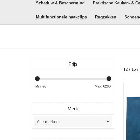
Schaduw & Bescherming
Praktische Keuken- & C
Multifunctionele haakclips
Rugzakken
Schoen
Prijs
/
/
12
15
Min: €
0
Max: €
200
Merk