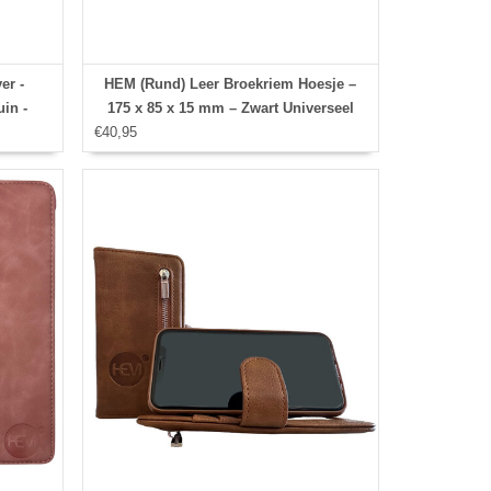
er -
HEM (Rund) Leer Broekriem Hoesje –
uin -
175 x 85 x 15 mm – Zwart Universeel
oor 3
€40,95
Broekriem Telefoonhoesje