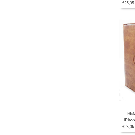
€25,95
HEM
iPhon
€25,95