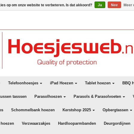
kies op om onze website te verbeteren. Is dat akkoord?
Ja
Nee
Meer 
Telefoonhoesjes
iPad Hoezen
Tablet hoezen
BBQ H
kussen tasssen
Parasolhoezen
Parasols & Parasolvoeten
es
Schommelbank hoezen
Kerstshop 2025
Opbergtassen
 hoezen
Verzwaarzakjes
Hardlooparmbanden
Deurgordijnen