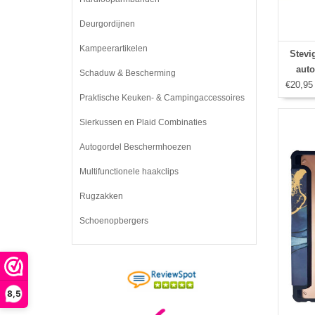
Deurgordijnen
Kampeerartikelen
Stevi
auto
Schaduw & Bescherming
€20,95
houder
Praktische Keuken- & Campingaccessoires
Sierkussen en Plaid Combinaties
Autogordel Beschermhoezen
Multifunctionele haakclips
Rugzakken
Schoenopbergers
8,5