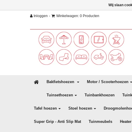
Wij slaan coo
-
Inloggen
Winkelwagen: 0 Producten
Bakfietshoezen
Motor / Scooterhoezen
Tuinsethoezen
Tuinbankhoezen
Tuin
Tafel hoezen
Stoel hoezen
Droogmolenho
Super Grip - Anti Slip Mat
Tuinmeubels
Heater