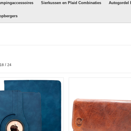
ampingaccessoires
Sierkussen en Plaid Combinaties
Autogordel
opbergers
/
18
24