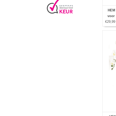
HEM 
voor 
€29,99
Autowa
Air 3