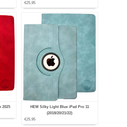
je
€25,95
h 2025
HEM Silky Light Blue iPad Pro 11
(2018/20/21/22)
€25,95