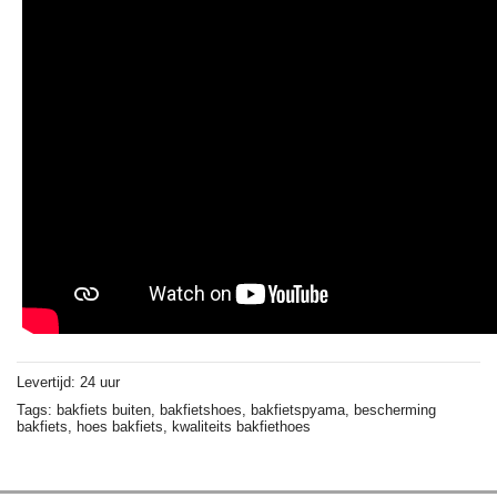
Levertijd: 24 uur
Tags:
bakfiets buiten,
bakfietshoes,
bakfietspyama,
bescherming
bakfiets,
hoes bakfiets,
kwaliteits bakfiethoes