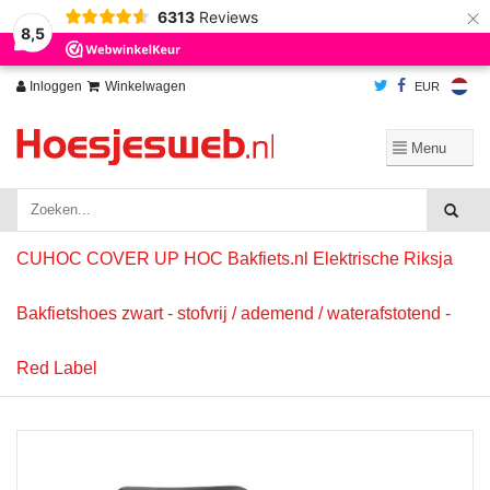
×
6313
Reviews
Wij slaan cookies op om onze website te verbeteren. Is dat akkoord?
Ja
8,5
Nee
Meer over cookies »
Inloggen
Winkelwagen
EUR
CUHOC COVER UP HOC Bakfiets.nl Elektrische Riksja
Bakfietshoes zwart - stofvrij / ademend / waterafstotend -
Red Label