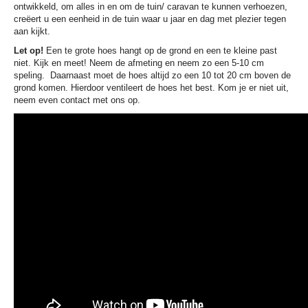
ontwikkeld, om alles in en om de tuin/ caravan te kunnen verhoezen,
creëert u een eenheid in de tuin waar u jaar en dag met plezier tegen
aan kijkt.
Let op!
Een te grote hoes hangt op de grond en een te kleine past
niet. Kijk en meet! Neem de afmeting en neem zo een 5-10 cm
speling. Daarnaast moet de hoes altijd zo een 10 tot 20 cm boven de
grond komen. Hierdoor ventileert de hoes het best. Kom je er niet uit,
neem even contact met ons op.