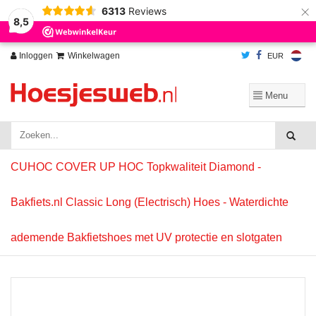
×
6313
Reviews
Wij slaan cookies op om onze website te verbeteren. Is dat akkoord?
Ja
8,5
Nee
Meer over cookies »
Inloggen
Winkelwagen
EUR
CUHOC COVER UP HOC Topkwaliteit Diamond -
Bakfiets.nl Classic Long (Electrisch) Hoes - Waterdichte
ademende Bakfietshoes met UV protectie en slotgaten