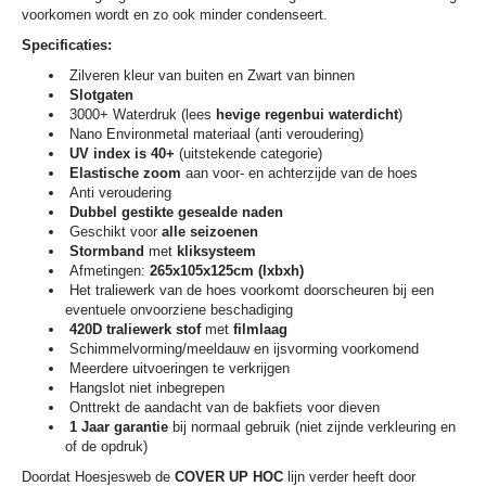
voorkomen wordt en zo ook minder condenseert.
Specificaties:
Zilveren kleur van buiten en Zwart van binnen
Slotgaten
3000+ Waterdruk (lees
hevige regenbui waterdicht
)
Nano Environmetal materiaal (anti veroudering)
UV index is 40+
(uitstekende categorie)
E
lastische
zoom
aan voor- en achterzijde van de hoes
Anti veroudering
Dubbel gestikte gesealde naden
Geschikt voor
alle seizoenen
Stormband
met
kliksysteem
Afmetingen:
265x105x125cm (lxbxh)
Het traliewerk van de hoes voorkomt doorscheuren bij een
eventuele onvoorziene beschadiging
420D traliewerk stof
met
filmlaag
Schimmelvorming/meeldauw en ijsvorming voorkomend
Meerdere uitvoeringen te verkrijgen
Hangslot niet inbegrepen
Onttrekt de aandacht van de bakfiets voor dieven
1 Jaar garantie
bij normaal gebruik (niet zijnde verkleuring en
of de opdruk)
Doordat Hoesjesweb de
COVER UP HOC
lijn verder heeft door