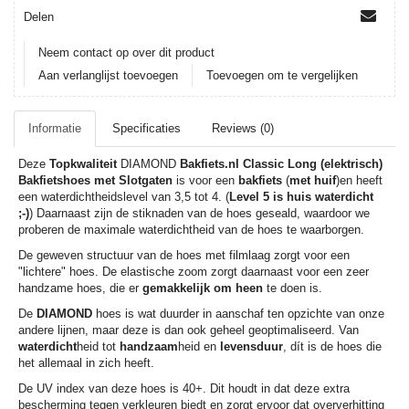
Delen
Neem contact op over dit product
Aan verlanglijst toevoegen
Toevoegen om te vergelijken
Informatie
Specificaties
Reviews (0)
Deze
Topkwaliteit
DIAMOND
Bakfiets.nl Classic Long (elektrisch)
Bakfietshoes met Slotgaten
is voor een
bakfiets
(
met huif
)en heeft
een waterdichtheidslevel van 3,5 tot 4. (
Level 5 is huis waterdicht
;-)
) Daarnaast zijn de stiknaden van de hoes geseald, waardoor we
proberen de maximale waterdichtheid van de hoes te waarborgen.
De geweven structuur van de hoes met filmlaag zorgt voor een
"lichtere" hoes. De elastische zoom zorgt daarnaast voor een zeer
handzame hoes, die er
gemakkelijk om heen
te doen is.
De
DIAMOND
hoes is wat duurder in aanschaf ten opzichte van onze
andere lijnen, maar deze is dan ook geheel geoptimaliseerd. Van
waterdicht
heid tot
handzaam
heid en
levensduur
, dít is de hoes die
het allemaal in zich heeft.
De UV index van deze hoes is 40+. Dit houdt in dat deze extra
bescherming tegen verkleuren biedt en zorgt ervoor dat oververhitting