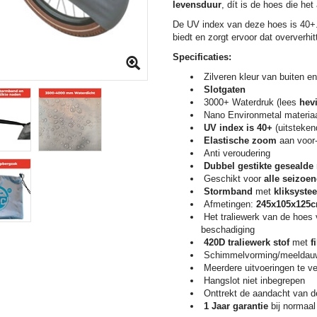
levensduur
, dít is de hoes die het
De UV index van deze hoes is 40+.
biedt en zorgt ervoor dat oververh
Specificaties:
Zilveren kleur van buiten e
Slotgaten
3000+ Waterdruk (lees
hev
Nano Environmetal materiaal
UV index is 40+
(uitsteken
E
lastische
zoom
aan voor
Anti veroudering
Dubbel gestikte gesealde
Geschikt voor
alle seizoe
Stormband
met
kliksyste
Afmetingen:
245x105x125c
Het traliewerk van de hoes
beschadiging
420D traliewerk stof
met
f
Schimmelvorming/meeldauw
Meerdere uitvoeringen te ve
Hangslot niet inbegrepen
Onttrekt de aandacht van de
1 Jaar garantie
bij normaal 