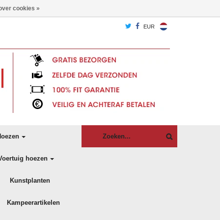
over cookies »
EUR
oezen
Voertuig hoezen
Kunstplanten
Kampeerartikelen