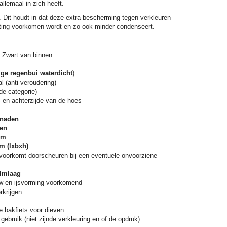
 allemaal in zich heeft.
 Dit houdt in dat deze extra bescherming tegen verkleuren
itting voorkomen wordt en zo ook minder condenseert.
n Zwart van binnen
ige regenbui waterdicht
)
 (anti veroudering)
de categorie)
- en achterzijde van de hoes
 naden
nen
em
m (lxbxh)
 voorkomt doorscheuren bij een eventuele onvoorziene
ilmlaag
 en ijsvorming voorkomend
rkrijgen
 bakfiets voor dieven
gebruik (niet zijnde verkleuring en of de opdruk)