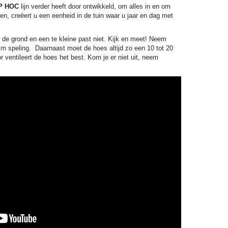
P HOC
lijn verder heeft door ontwikkeld, om alles in en om
en, creëert u een eenheid in de tuin waar u jaar en dag met
de grond en een te kleine past niet. Kijk en meet! Neem
m speling. Daarnaast moet de hoes altijd zo een 10 tot 20
ventileert de hoes het best. Kom je er niet uit, neem