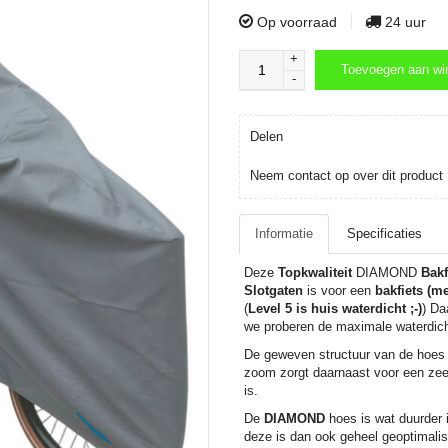
Op voorraad
24 uur
+
Toevoegen aan wi
-
Toevoegen aan wi
Delen
Neem contact op over dit product
Informatie
Specificaties
Deze
Topkwaliteit
DIAMOND
Bakf
Slotgaten
is voor een
bakfiets
(
me
(
Level 5 is huis
waterdicht ;-)
) Da
we proberen de maximale waterdich
De geweven structuur van de hoes m
zoom zorgt daarnaast voor een ze
is.
De
DIAMOND
hoes is wat duurder 
deze is dan ook geheel geoptimali