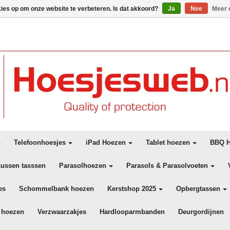
kies op om onze website te verbeteren. Is dat akkoord?
Ja
Nee
Meer 
Telefoonhoesjes
iPad Hoezen
Tablet hoezen
BBQ H
kussen tasssen
Parasolhoezen
Parasols & Parasolvoeten
es
Schommelbank hoezen
Kerstshop 2025
Opbergtassen
 hoezen
Verzwaarzakjes
Hardlooparmbanden
Deurgordijnen