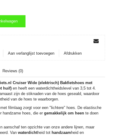
nkelwagen
nkelwagen
Aan verlanglijst toevoegen
Afdrukken
Reviews (0)
iets.nl Cruiser Wide (elektrisch) Bakfietshoes met
t huif)
en heeft een waterdichtheidslevel van 3,5 tot 4.
arnaast zijn de stiknaden van de hoes geseald, waardoor
theid van de hoes te waarborgen.
et filmlaag zorgt voor een "lichtere" hoes. De elastische
er handzame hoes, die er
gemakkelijk om heen
te doen
in aanschaf ten opzichte van onze andere lijnen, maar
seerd. Van
waterdicht
heid tot
handzaam
heid en