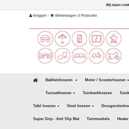
Wij slaan coo
-
Inloggen
Winkelwagen: 0 Producten
Bakfietshoezen
Motor / Scooterhoezen
Tuinsethoezen
Tuinbankhoezen
Tuin
Tafel hoezen
Stoel hoezen
Droogmolenho
Super Grip - Anti Slip Mat
Tuinmeubels
Heater