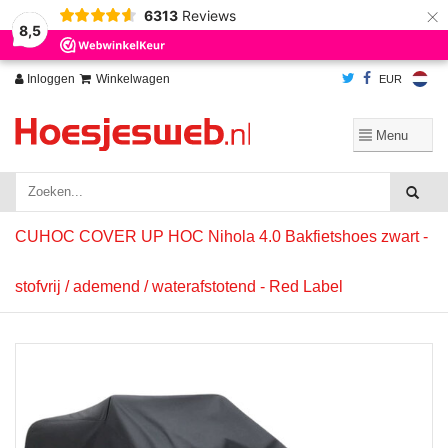
×
6313
Reviews
Wij slaan cookies op om onze website te verbeteren. Is dat akkoord?
Ja
8,5
Nee
Meer over cookies »
Inloggen
Winkelwagen
EUR
CUHOC COVER UP HOC Nihola 4.0 Bakfietshoes zwart -
stofvrij / ademend / waterafstotend - Red Label