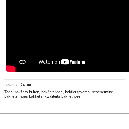
Levertijd: 24 uur
Tags:
bakfiets buiten,
bakfietshoes,
bakfietspyama,
bescherming
bakfiets,
hoes bakfiets,
kwaliteits bakfiethoes