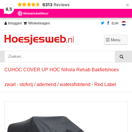
×
6313
Reviews
Wij slaan cookies op om onze website te verbeteren. Is dat akkoord?
Ja
8,5
Nee
Meer over cookies »
Inloggen
Winkelwagen
EUR
CUHOC COVER UP HOC Nihola Rehab Bakfietshoes
zwart - stofvrij / ademend / waterafstotend - Red Label