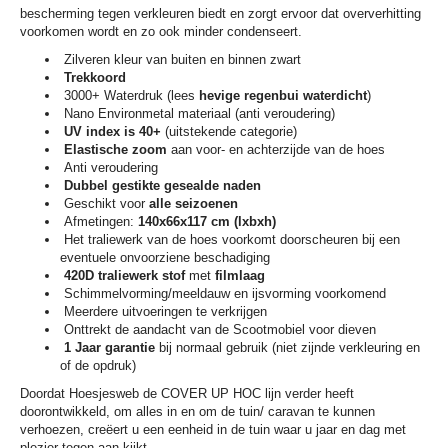
bescherming tegen verkleuren biedt en zorgt ervoor dat oververhitting
voorkomen wordt en zo ook minder condenseert.
Zilveren kleur van buiten en binnen zwart
Trekkoord
3000+ Waterdruk (lees
hevige regenbui waterdicht
)
Nano Environmetal materiaal (anti veroudering)
UV index is 40+
(uitstekende categorie)
E
lastische
zoom
aan voor- en achterzijde van de hoes
Anti veroudering
Dubbel gestikte gesealde naden
Geschikt voor
alle seizoenen
Afmetingen:
140x66x117 cm
(lxbxh)
Het traliewerk van de hoes voorkomt doorscheuren bij een
eventuele onvoorziene beschadiging
420D traliewerk stof
met
filmlaag
Schimmelvorming/meeldauw en ijsvorming voorkomend
Meerdere uitvoeringen te verkrijgen
Onttrekt de aandacht van de Scootmobiel voor dieven
1 Jaar garantie
bij normaal gebruik (niet zijnde verkleuring en
of de opdruk)
Doordat Hoesjesweb de COVER UP HOC lijn verder heeft
doorontwikkeld, om alles in en om de tuin/ caravan te kunnen
verhoezen, creëert u een eenheid in de tuin waar u jaar en dag met
plezier tegen aan kijkt.