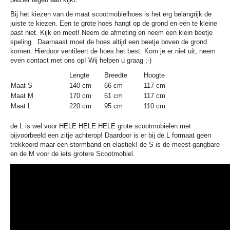
Bij het kiezen van de maat scootmobielhoes is het erg belangrijk de
juiste te kiezen. Een te grote hoes hangt op de grond en een te kleine
past niet. Kijk en meet! Neem de afmeting en neem een klein beetje
speling. Daarnaast moet de hoes altijd een beetje boven de grond
komen. Hierdoor ventileert de hoes het best. Kom je er niet uit, neem
even contact met ons op! Wij helpen u graag ;-)
Lengte
Breedte
Hoogte
Maat S
140 cm
66 cm
117 cm
Maat M
170 cm
61 cm
117 cm
Maat L
220 cm
95 cm
110 cm
de L is wel voor HELE HELE HELE grote scootmobielen met
bijvoorbeeld een zitje achterop! Daardoor is er bij de L formaat geen
trekkoord maar een stormband en elastiek! de S is de meest gangbare
en de M voor de iets grotere Scootmobiel.