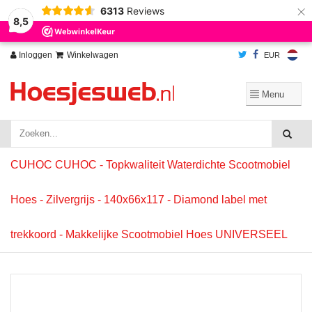
×
6313
Reviews
Wij slaan cookies op om onze website te verbeteren. Is dat akkoord?
Ja
8,5
Nee
Meer over cookies »
Inloggen
Winkelwagen
EUR
CUHOC CUHOC - Topkwaliteit Waterdichte Scootmobiel
Hoes - Zilvergrijs - 140x66x117 - Diamond label met
trekkoord - Makkelijke Scootmobiel Hoes UNIVERSEEL