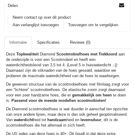
Delen
Neem contact op over dit product
Aan verlanglijst toevoegen
Toevoegen om te vergelijken
Informatie
Specificaties
Reviews (0)
Deze
Topkwaliteit
Diamond
Scootmobielhoes met Trekkoord
aan
de onderzijde is voor een Scootmobiel en heeft een
waterdichtheidslevel van 3,5 tot 4. (Level 5 is huiswaterdicht ;-))
Daarnaast zijn de stiknaden van de hoes geseald, waardoor we
proberen de maximale waterdichtheid van de hoes te waarborgen.
De geweven structuur van de scootmobielhoes met filmlaag zorgt voor
een "lichtere" scootmobielhoes. De elastische zoom zorgt daarnaast
voor een zeer handzame hoes, die er
gemakkelijk om heen
te doen
is.
Passend voor de meeste modellen scootmobielen!
De Diamond scootmobielhoes is wat duurder in aanschaf ten opzichte
van onze andere lijnen, maar deze is dan ook geheel geoptimaliseerd.
Van
waterdicht
heid tot
handzaam
heid en
levensduur
, dít is de
scotmobielhoes die het allemaal in zich heeft.
De UV index van deze hoes is 40+. Dit houdt in dat deze extra