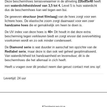
Deze beschermhoes terrasverwarmer in de afmeting
226x85x48
heeft
een
waterdichtheidslevel van 3,5 tot 4.
Level 5 is huis waterdicht
dus de beschermhoes kan wel tegen een bui.
De geweven
structuur (met filmlaag)
van de hoes zorgt voor een
lichtere hoes. De elastische zoom zorgt daarnaast voor een zeer
handzame hoes
die er gemakkelijk om heen te doen is.
De UV index van deze hoes is
40+
Dit houdt in dat deze extra
bescherming tegen verkleuren biedt en zorgt ervoor dat oververhitting
voorkomen wordt en zo ook minder condenseert.
De
Diamond serie
is wat duurder in aanschaf ten opzichte van de
Redlabel serie
, maar deze is dan ook wel geheel geoptimaliseerd.
Van waterdichtheid tot handzaamheid en levensduur, dit is de
beschermhoes die het allemaal in zich heeft.
Heeft u vragen over dit product neem dan gerust contact met ons op!
Levertijd: 24 uur
Klantenservice