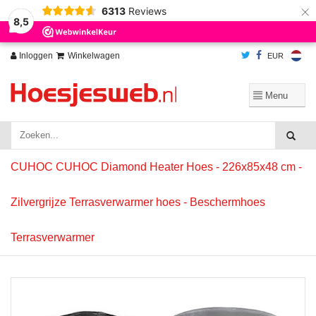
×
6313
Reviews
Wij slaan cookies op om onze website te verbeteren. Is dat akkoord?
Ja
8,5
Nee
Meer over cookies »
Inloggen
Winkelwagen
EUR
CUHOC CUHOC Diamond Heater Hoes - 226x85x48 cm -
Zilvergrijze Terrasverwarmer hoes - Beschermhoes
Terrasverwarmer