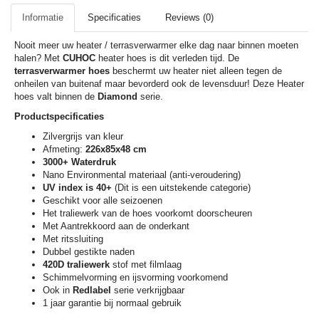
Informatie
Specificaties
Reviews (0)
Nooit meer uw heater / terrasverwarmer elke dag naar binnen moeten
halen? Met
CUHOC
heater hoes is dit verleden tijd. De
terrasverwarmer hoes
beschermt uw heater niet alleen tegen de
onheilen van buitenaf maar bevorderd ook de levensduur! Deze Heater
hoes valt binnen de
Diamond
serie.
Productspecificaties
Zilvergrijs van kleur
Afmeting:
226x85x48 cm
3000+ Waterdruk
Nano Environmental materiaal (anti-veroudering)
UV index is 40+
(Dit is een uitstekende categorie)
Geschikt voor alle seizoenen
Het traliewerk van de hoes voorkomt doorscheuren
Met Aantrekkoord aan de onderkant
Met ritssluiting
Dubbel gestikte naden
420D traliewerk
stof met filmlaag
Schimmelvorming en ijsvorming voorkomend
Ook in
Redlabel
serie verkrijgbaar
1 jaar garantie bij normaal gebruik