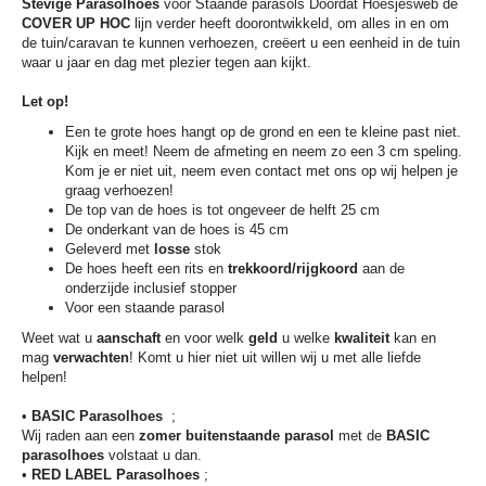
Stevige Parasolhoes
voor Staande parasols Doordat Hoesjesweb de
COVER UP HOC
lijn verder heeft doorontwikkeld, om alles in en om
de tuin/caravan te kunnen verhoezen, creëert u een eenheid in de tuin
waar u jaar en dag met plezier tegen aan kijkt.
Let op!
Een te grote hoes hangt op de grond en een te kleine past niet.
Kijk en meet! Neem de afmeting en neem zo een 3 cm speling.
Kom je er niet uit, neem even contact met ons op wij helpen je
graag verhoezen!
De top van de hoes is tot ongeveer de helft 25 cm
De onderkant van de hoes is 45 cm
Geleverd met
losse
stok
De hoes heeft een rits en
trekkoord/rijgkoord
aan de
onderzijde inclusief stopper
Voor een staande parasol
Weet wat u
aanschaft
en voor welk
geld
u welke
kwaliteit
kan en
mag
verwachten
! Komt u hier niet uit willen wij u met alle liefde
helpen!
•
BASIC Parasolhoes
;
Wij raden aan een
zomer buitenstaande parasol
met de
BASIC
parasolhoes
volstaat u dan.
•
RED LABEL Parasolhoes
;