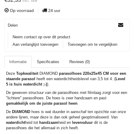
€32,33
Incl. btw
Op voorraad
24 uur
Delen
Neem contact op over dit product
Aan verlanglijst toevoegen
Toevoegen om te vergelijken
Informatie
Specificaties
Reviews (0)
Deze
Topkwaliteit
DIAMOND
parasolhoes 220x25x45 CM voor een
staande parasol
heeft een waterdichtheidslevel van 3,5 tot 4. (
Level
5 is huis waterdicht ;-)
).
De geweven structuur van de parasolhoes met filmlaag zorgt voor een
"lichtere" parasolhoes. De hoes is zeer handzaam en past
gemakkelijk om de juiste parasol heen
.
De
DIAMOND
hoes is wat duurder in aanschaf ten opzichte van onze
andere lijnen, maar deze is dan ook geheel geoptimaliseerd. Van
waterdicht
heid tot
handzaam
heid en
levensduur
dit is de
parasolhoes die het allemaal in zich heeft.