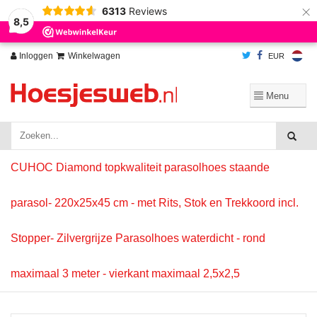
×
6313
Reviews
Wij slaan cookies op om onze website te verbeteren. Is dat akkoord?
Ja
8,5
Nee
Meer over cookies »
Inloggen
Winkelwagen
EUR
CUHOC Diamond topkwaliteit parasolhoes staande
parasol- 220x25x45 cm - met Rits, Stok en Trekkoord incl.
Stopper- Zilvergrijze Parasolhoes waterdicht - rond
maximaal 3 meter - vierkant maximaal 2,5x2,5