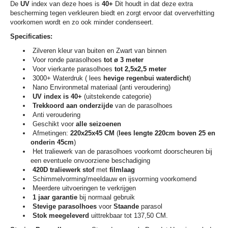
De
UV
index van deze hoes is
40+
Dit houdt in dat deze extra
bescherming tegen verkleuren biedt en zorgt ervoor dat oververhitting
voorkomen wordt en zo ook minder condenseert.
Specificaties:
Zilveren kleur van buiten en Zwart van binnen
Voor ronde parasolhoes
tot ø 3 meter
Voor vierkante parasolhoes
tot 2,5x2,5 meter
3000+ Waterdruk ( lees
hevige regenbui waterdicht
)
Nano Environmetal materiaal (anti veroudering)
UV index is 40+
(uitstekende categorie)
Trekkoord aan onderzijde
van de parasolhoes
Anti veroudering
Geschikt voor
alle seizoenen
Afmetingen:
220x25x45 CM
(
lees lengte 220cm boven 25 en
onderin 45cm
)
Het traliewerk van de parasolhoes voorkomt doorscheuren bij
een eventuele onvoorziene beschadiging
420D traliewerk stof
met
filmlaag
Schimmelvorming/meeldauw en ijsvorming voorkomend
Meerdere uitvoeringen te verkrijgen
1 jaar garantie
bij normaal gebruik
Stevige parasolhoes
voor
Staande
parasol
Stok meegeleverd
uittrekbaar tot 137,50 CM.