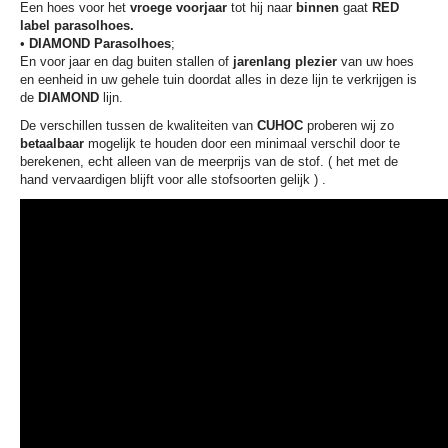
Een hoes voor het
vroege voorjaar
tot hij naar
binnen
gaat
RED
label
parasolhoes.
•
DIAMOND Parasolhoes
;
En voor jaar en dag buiten stallen of
jarenlang plezier
van uw hoes
en eenheid in uw gehele tuin doordat alles in deze lijn te verkrijgen is
de
DIAMOND
lijn.
De verschillen tussen de kwaliteiten van
CUHOC
proberen wij zo
betaalbaar
mogelijk te houden door een minimaal verschil door te
berekenen, echt alleen van de meerprijs van de stof. ( het met de
hand vervaardigen blijft voor alle stofsoorten gelijk ) .