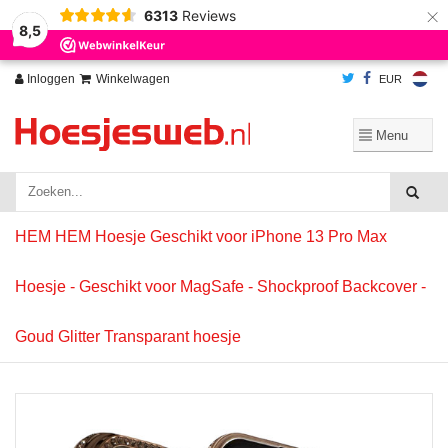
×
6313
Reviews
Wij slaan cookies op om onze website te verbeteren. Is dat akkoord?
Ja
8,5
Nee
Meer over cookies »
Inloggen
Winkelwagen
EUR
HEM HEM Hoesje Geschikt voor iPhone 13 Pro Max
Hoesje - Geschikt voor MagSafe - Shockproof Backcover -
Goud Glitter Transparant hoesje