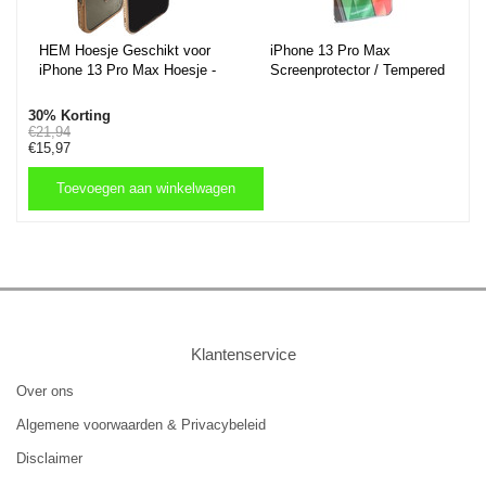
HEM Hoesje Geschikt voor
iPhone 13 Pro Max
iPhone 13 Pro Max Hoesje -
Screenprotector / Tempered
Geschikt voor MagSafe -
Glass / Glasplaatje
Shockproof Backcover -
30% Korting
Goud Glitter Transparant
€21,94
€15,97
hoesje
Toevoegen aan winkelwagen
Toevoegen aan winkelwagen
Klantenservice
Over ons
Algemene voorwaarden & Privacybeleid
Disclaimer