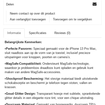
Delen
Neem contact op over dit product
Aan verlanglijst toevoegen
Toevoegen om te vergelijken
Informatie
Specificaties
Reviews (0)
Belangrijkste Kenmerken:
•
Perfecte Pasvorm:
Speciaal gemaakt voor de iPhone 13 Pro Max,
sluit naadloos aan op de vorm van je toestel, inclusief precieze
uitsparingen voor knoppen, poorten en camera’s.
•
MagSafe-Compatibiliteit:
Ondersteunt MagSafe-technologie,
waardoor je probleemloos draadloos kunt opladen en gebruik kunt
maken van andere MagSafe-accessoires.
•
Shockproof Bescherming:
Het stevige materiaal biedt uitstekende
schokabsorptie en beschermt je telefoon tegen stoten, vallen en
krassen.
•
Goud Glitter Design:
Transparant hoesje met subtiele, sprankelende
glitter details in een elegante roze tint, voor een chique uitstraling.
•
Duurzaam Materiaal:
Gemaakt van hoogwaardig, duurzaam TPU-