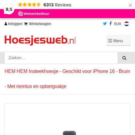
×
6313
Reviews
Wij slaan cookies op om onze website te verbeteren. Is dat akkoord?
Ja
8,5
Nee
Meer over cookies »
Inloggen
Winkelwagen
EUR
HEM HEM Insteekhoesje - Geschikt voor iPhone 16 - Bruin
- Met riemlus en opbergvakje