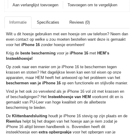
Aan verlanglijst toevoegen
Toevoegen om te vergelijken
Informatie
Specificaties
Reviews (0)
Wilt u dit hoesje gebruiken met een hoesje om uw telefoon? Neem dan
even contact op welke u zou moeten bestellen want deze is gemaakt
voor het
iPhone 16
zonder hoesje eromheen!
Krijg de
beste bescherming
voor je
iPhone 16
met
HEM’s
Insteekhoesje!
Op zoek naar een manier om je iPhone 16 te beschermen tegen
krassen en stoten? Het dagelijkse leven kan een tol eisen op onze
apparaten, maar HEM heeft het antwoord op het probleem van het
beschermen van je iPhone 16
op een functionele en stijlvolle manier.
Vind je het ook zo vervelend als je iPhone 16 vol zit met krassen en
of beschadigingen? Het
Insteekhoesje van HEM
voorkomt dit en is
gemaakt van PU-Leer van hoge kwaliteit om de allerbeste
bescherming te bieden.
De
Klittenbandsluiting
houdt je iPhone 16 stevig op zijn plaats en de
Riemlus
helpt bij het dragen van het hoesje aan je riem zodat je
iPhone 16 altijd binnen handbereik is. Bovendien heeft dit
insteekhoesje een
extra opbergvakje
voor het opbergen van je